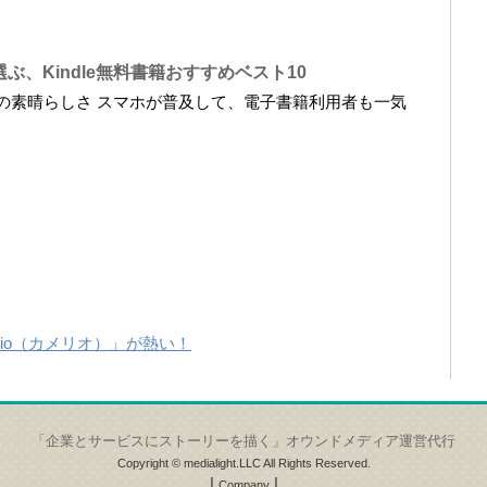
ぶ、Kindle無料書籍おすすめベスト10
料書籍の素晴らしさ スマホが普及して、電子書籍利用者も一気
lio（カメリオ）」が熱い！
「企業とサービスにストーリーを描く」オウンドメディア運営代行
Copyright © medialight.LLC All Rights Reserved.
|
|
Company