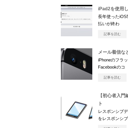
iPad2を使用
長年使ったiOS
払いが終わ
記事を読む
メール着信など
iPhoneの
Facebookのコ
記事を読む
【初心者入門
ト
レスポンシブデ
をレスポンシブ