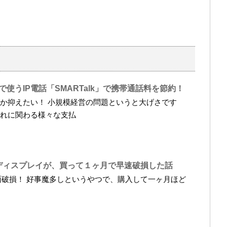
リで使うIP電話「SMARTalk」で携帯通話料を節約！
か抑えたい！ 小規模経営の問題というと大げさです
れに関わる様々な支払
5Sのディスプレイが、買って１ヶ月で早速破損した話
 画面破損！ 好事魔多しというやつで、購入して一ヶ月ほど